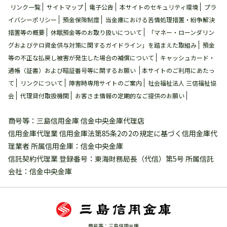
リンク一覧
サイトマップ
電⼦公告
本サイトのセキュリティ環境
プラ
イバシーポリシー
預金保険制度
当金庫における苦情処理措置・紛争解決
措置等の概要
休眠預金等のお取り扱いについて
「マネー・ローンダリン
グおよびテロ資金供与対策に関するガイドライン」を踏まえた取組み
預金
等の不正な払戻し被害が発⽣した場合の補償について
キャッシュカード・
通帳（証書）および暗証番号等に関するお願い
本サイトのご利用にあたっ
て
リンクについて
障害時専用サイトのご案内
社会福祉法人 三信福祉協
会
代理貸付取扱機関
お客さま情報の定期的なご提供のお願い
商号等：三島信用金庫 信金中央金庫代理店
信用金庫代理業 信用金庫法第85条2の2の規定に基づく信用金庫代
理業者 所属信用金庫：信金中央金庫
信託契約代理業 登録番号：東海財務局長（代信）第5号 所属信託
会社：信金中央金庫
商号等：三島信用金庫