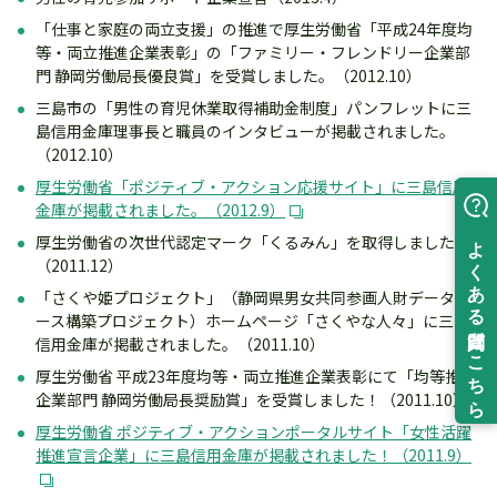
「仕事と家庭の両立支援」の推進で厚生労働省「平成24年度均
等・両立推進企業表彰」の「ファミリー・フレンドリー企業部
門 静岡労働局長優良賞」を受賞しました。（2012.10）
三島市の「男性の育児休業取得補助金制度」パンフレットに三
島信用金庫理事長と職員のインタビューが掲載されました。
（2012.10）
厚生労働省「ポジティブ・アクション応援サイト」に三島信用
金庫が掲載されました。（2012.9）
厚生労働省の次世代認定マーク「くるみん」を取得しました。
（2011.12）
「さくや姫プロジェクト」（静岡県男女共同参画人財データベ
ース構築プロジェクト）ホームページ「さくやな人々」に三島
信用金庫が掲載されました。（2011.10）
厚生労働省 平成23年度均等・両立推進企業表彰にて「均等推進
企業部門 静岡労働局長奨励賞」を受賞しました！（2011.10）
厚生労働省 ポジティブ・アクションポータルサイト「女性活躍
推進宣言企業」に三島信用金庫が掲載されました！（2011.9）