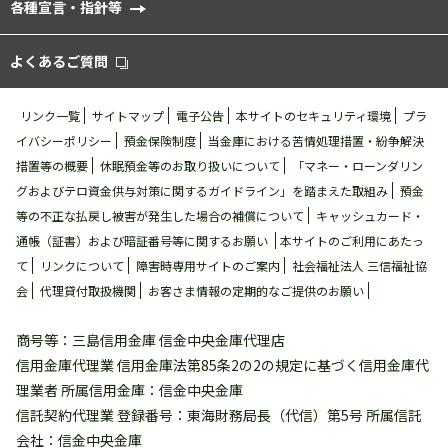
各種宣⾔・指針等
よくあるご質問
リンク一覧
サイトマップ
電⼦公告
本サイトのセキュリティ環境
プラ
イバシーポリシー
預金保険制度
当金庫における苦情処理措置・紛争解決
措置等の概要
休眠預金等のお取り扱いについて
「マネー・ローンダリン
グおよびテロ資金供与対策に関するガイドライン」を踏まえた取組み
預金
等の不正な払戻し被害が発⽣した場合の補償について
キャッシュカード・
通帳（証書）および暗証番号等に関するお願い
本サイトのご利用にあたっ
て
リンクについて
障害時専用サイトのご案内
社会福祉法人 三信福祉協
会
代理貸付取扱機関
お客さま情報の定期的なご提供のお願い
商号等：三島信用金庫 信金中央金庫代理店
信用金庫代理業 信用金庫法第85条2の2の規定に基づく信用金庫代
理業者 所属信用金庫：信金中央金庫
信託契約代理業 登録番号：東海財務局長（代信）第5号 所属信託
会社：信金中央金庫