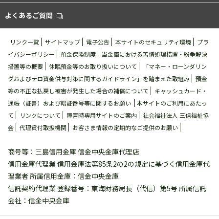
よくあるご質問
リンク一覧
サイトマップ
電⼦公告
本サイトのセキュリティ環境
プラ
イバシーポリシー
預金保険制度
当金庫における苦情処理措置・紛争解決
措置等の概要
休眠預金等のお取り扱いについて
「マネー・ローンダリン
グおよびテロ資金供与対策に関するガイドライン」を踏まえた取組み
預金
等の不正な払戻し被害が発⽣した場合の補償について
キャッシュカード・
通帳（証書）および暗証番号等に関するお願い
本サイトのご利用にあたっ
て
リンクについて
障害時専用サイトのご案内
社会福祉法人 三信福祉協
会
代理貸付取扱機関
お客さま情報の定期的なご提供のお願い
商号等：三島信用金庫 信金中央金庫代理店
信用金庫代理業 信用金庫法第85条2の2の規定に基づく信用金庫代
理業者 所属信用金庫：信金中央金庫
信託契約代理業 登録番号：東海財務局長（代信）第5号 所属信託
会社：信金中央金庫