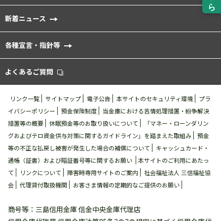
新着ニュース
各種宣⾔・指針等
よくあるご質問
リンク一覧
サイトマップ
電⼦公告
本サイトのセキュリティ環境
プラ
イバシーポリシー
預金保険制度
当金庫における苦情処理措置・紛争解決
措置等の概要
休眠預金等のお取り扱いについて
「マネー・ローンダリン
グおよびテロ資金供与対策に関するガイドライン」を踏まえた取組み
預金
等の不正な払戻し被害が発⽣した場合の補償について
キャッシュカード・
通帳（証書）および暗証番号等に関するお願い
本サイトのご利用にあたっ
て
リンクについて
障害時専用サイトのご案内
社会福祉法人 三信福祉協
会
代理貸付取扱機関
お客さま情報の定期的なご提供のお願い
商号等：三島信用金庫 信金中央金庫代理店