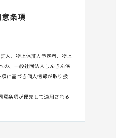
同意条項
保証人、物上保証人予定者、物上
)への、一般社団法人しんきん保
条項に基づき個人情報が取り扱
同意条項が優先して適用される
的の達成に必要な範囲で、個人