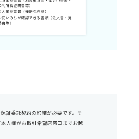
年収確認書類（源泉徴収票・確定申告書・
公的所得証明書等）
本人確認書類（運転免許証）
お使いみちが確認できる書類（注文書・見
積書等）
び保証委託契約の締結が必要です。そ
ご本人様がお取引希望店窓口までお越