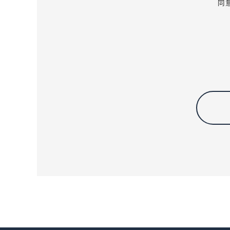
同
情報を取得、保有、利用するこ
業務の内容
預金業務、為替業務、
公共債・投信販売業務
ができる業務およびこ
その他信用金庫が営む
利用目的
信用金庫は、信用金庫およ
す。
各種金融商品の口座開
法令等に基づくご本人
預金取引や融資取引等
融資のお申込みや継続