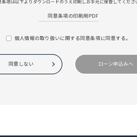
意条項は以下よりダウンロードのうえ印刷し
お手元に保管してくださ
とに同意します。
同意条項の印刷用PDF
両替業務、融資業務、外国為替業務およびこれらに付随する
個人情報の取り扱いに関する
同意条項に同意する。
、保険販売業務、金融商品仲介業務、信託業務、社債業務等
れらに付随する業務
ことができる業務およびこれらに付随する業務（今後取扱い
同意しない
ローン申込みへ
び信用金庫の関連会社や提携会社の金融商品やサービスに関
設等、金融商品やサービスの申込みの受付のため
さまの確認等や、金融商品やサービスをご利用いただく資格
における期日管理等、継続的なお取引における管理のため
的なご利用等に際しての判断のため