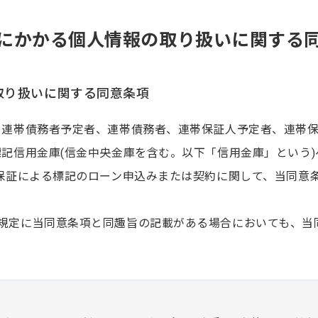
にかかる個人情報の取り扱いに関する
取り扱いに関する同意条項
、連帯債務者予定者、連帯債務者、連帯保証人予定者、連帯
標記信用金庫(信金中央金庫を含む。以下「信用金庫」という
の保証による標記のローン申込みまたは契約に関して、当同意
規定に当同意条項と同趣旨の記載がある場合においても、当
的）
情報の保護に関する法律に基づき、次の業務ならびに利用目